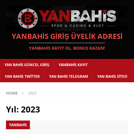
YANBAHIS GIRIŞ ÜYELIK ADRESI
YANBAHIS KAYIT OL, BONUS KAZAN!
YAN BAHIS GÜNCEL GIRIŞ
YANBAHIS KAYIT
YAN BAHIS TWITTER
YAN BAHIS TELEGRAM
YAN BAHIS SITESI
HOME
2023
Yıl:
2023
YANBAHIS