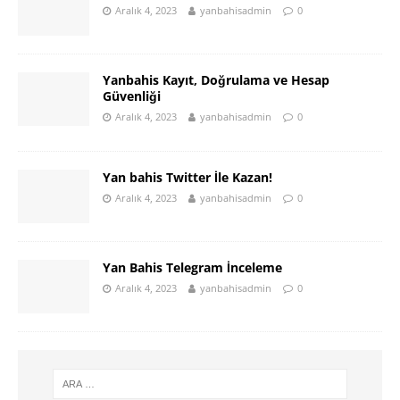
Aralık 4, 2023
yanbahisadmin
0
Yanbahis Kayıt, Doğrulama ve Hesap
Güvenliği
Aralık 4, 2023
yanbahisadmin
0
Yan bahis Twitter İle Kazan!
Aralık 4, 2023
yanbahisadmin
0
Yan Bahis Telegram İnceleme
Aralık 4, 2023
yanbahisadmin
0