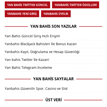
YAN BAHIS TWITTER GÜNCEL
YANBAHIS TWITTER ÖDÜLLERI
YANBAHIS YENI GIRIŞ
YANBAHIS ÜYELIK
YAN BAHIS SON YAZILAR
Yan Bahis Güncel Giriş Hızlı Erişim
Yanbahis Blackjack Bahisleri İle Bonus Kazan
Yanbahis Kayıt, Doğrulama ve Hesap Güvenliği
Yan bahis Twitter İle Kazan!
Yan Bahis Telegram İnceleme
YAN BAHIS SAYFALAR
Yanbahis Güvenilir Spor, Casino ve Slot
ÜST VERI